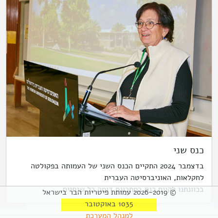
כנס שני
בדצמבר 2024 התקיים הכנס השני של העמותה בפקולטה
לחקלאות, האוניברסיטה העברית
בכוונתנו לקיים כנס במתכונת דומה כל שנתיים.
©
2019
-
2026
עמותת פיטריות הבר בישראל
1035 באוקטובר
למנהל המערכת